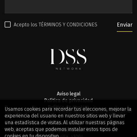
Enviar
Acepto los
TÉRMINOS Y CONDICIONES
Aviso legal
Política de privacidad
Política de cookies
Usamos cookies para recordar tus elecciones, mejorar la
experiencia del usuario en nuestros sitios web y llevar
una estadística de visitas. Al utilizar nuestras páginas
Dirección
web, aceptas que podemos instalar estos tipos de
Sierpes, 48 - 2º F
cookies en tu dispositivo.
Sevilla. 41004