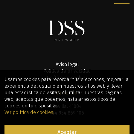
Aviso legal
Política de privacidad
Política de cookies
Usamos cookies para recordar tus elecciones, mejorar la
experiencia del usuario en nuestros sitios web y llevar
una estadística de visitas. Al utilizar nuestras páginas
Dirección
web, aceptas que podemos instalar estos tipos de
Sierpes, 48 - 2º F
cookies en tu dispositivo.
Sevilla. 41004
Ver política de cookies.
+34 954 869 106
© 2026 DSS NETWORK - EDITORIAL INTERACTIVA - CORPORATIVO - SEVILLA F.C.
Aceptar