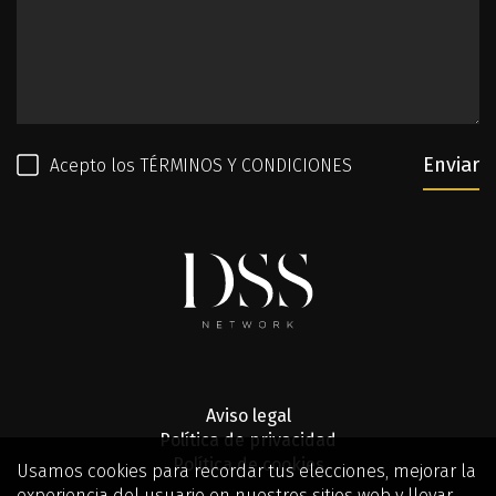
Enviar
Acepto los
TÉRMINOS Y CONDICIONES
Aviso legal
Política de privacidad
Política de cookies
Usamos cookies para recordar tus elecciones, mejorar la
experiencia del usuario en nuestros sitios web y llevar