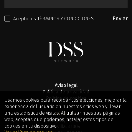
Enviar
Acepto los
TÉRMINOS Y CONDICIONES
Aviso legal
Política de privacidad
Política de cookies
Usamos cookies para recordar tus elecciones, mejorar la
experiencia del usuario en nuestros sitios web y llevar
una estadística de visitas. Al utilizar nuestras páginas
Dirección
web, aceptas que podemos instalar estos tipos de
Sierpes, 48 - 2º F
cookies en tu dispositivo.
Sevilla. 41004